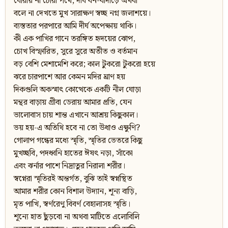
ঘোরায় না চোরা পথে, দীর্ঘ বন-বাদাড়ে অথবা
বলে না দেখতে মুখ সারাক্ষণ স্বচ্ছ নগ্ন জলাশয়ে।
ব্যস্ততার পরপারে আমি দীর্ঘ অপেক্ষায় থাকি।
কী এক পাখির গানে তরঙ্গিত হৃদয়ের ঝোপ,
চোখ বিস্ফারিত, সুরে সুরে অতীত ও বর্তমান
বড় বেশি মেশামেশি করে; কাল টুকরো টুকরো হয়ে
ঝরে চারপাশে আর কেমন মদির ঘ্রাণ হয়
দিকগুলি অকস্মাৎ কোত্থেকে একটি নীল ঘোড়া
মন্থর বাড়ায় গ্রীবা ডেরায় আমার প্রতি, যেন
ভালোবাস চায় শান্ত এখানে আশ্রয় কিছুকাল।
ভয় হয়-এ অতিথি হবে না তো উধাও এক্ষুণি?
গোলাপ গন্ধের মধ্যে স্মৃতি, স্মৃতির ভেতরে কিছু
মুখচ্ছবি, পদধ্বনি হাতের ঈষৎ নড়া, সাঁকো
এবং ঝর্নার পাশে নিদ্রাতুর নিরালা শরীর।
স্বপ্নেরা স্মৃতিরই অন্তর্গত, বুঝি তাই স্বপ্নস্থিত
আমার শরীর কোন বিশাল উদ্যান, শূন্য বাড়ি,
মৃত পাখি, স্বর্ণরেণু বিবর্ণ বেহালাসহ স্মৃতি।
শূন্যে হাত ছুঁড়বো না অথবা মাটিতে এলোবিলি