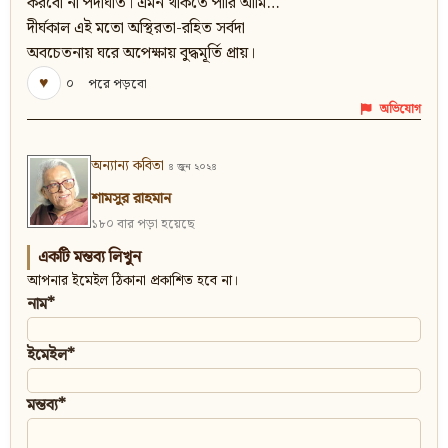
করবো না পদাঘাত। এমন থাকতে পারি আমি…
দীর্ঘকাল এই মতো অস্থিরতা-রহিত সর্বদা
অবচেতনায় ঘরে অপেক্ষায় বুদ্ধমূর্তি প্রায়।
♥
০
পরে পড়বো
অভিযোগ
অন্যান্য কবিতা
৪ জুন ২০২৪
শামসুর রাহমান
১৮০ বার পড়া হয়েছে
একটি মন্তব্য লিখুন
আপনার ইমেইল ঠিকানা প্রকাশিত হবে না।
নাম*
ইমেইল*
মন্তব্য*