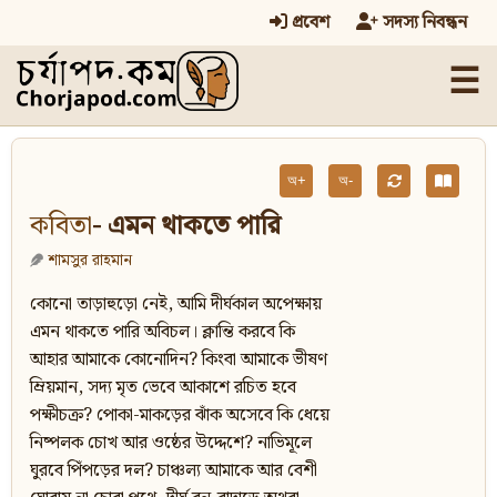
প্রবেশ
সদস্য নিবন্ধন
☰
অ+
অ-
কবিতা
- এমন থাকতে পারি
শামসুর রাহমান
কোনো তাড়াহুড়ো নেই, আমি দীর্ঘকাল অপেক্ষায়
এমন থাকতে পারি অবিচল। ক্লান্তি করবে কি
আহার আমাকে কোনোদিন? কিংবা আমাকে ভীষণ
ম্রিয়মান, সদ্য মৃত ভেবে আকাশে রচিত হবে
পক্ষীচক্র? পোকা-মাকড়ের ঝাঁক অসেবে কি ধেয়ে
নিষ্পলক চোখ আর ওষ্ঠের উদ্দেশে? নাভিমূলে
ঘুরবে পিঁপড়ের দল? চাঞ্চল্য আমাকে আর বেশী