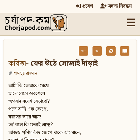
প্রবেশ
সদস্য নিবন্ধন
☰
অ+
অ-
কবিতা
- ফের উঠে সোজাই দাঁড়াই
শামসুর রাহমান
আমি কি তোমাকে মেয়ে
ভালোবেসে অবশেষে
অপবাদ বয়েই বেড়াবো?
পড়ে আছি এক কোণে,
বয়সের ভারে আজ
তা’ বলে কি হেলাই প্রাপ্য?
আজও পূর্ণিমা-চাঁদ জেগে থাকে আসমানে,