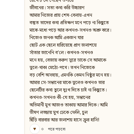
রেখে চ’লে গেছেন ওপারে
জীবনের। সত্য কথা করি উচ্চারণ
আমার নিজের প্রায় শেষ-বেলায়-এখন
বস্তুত তাদের কথা প্রতিক্ষণ মনে পড়ে না কিছুতে
মাঝে-মধ্যে পড়ে আর কখনও-সখনও অশ্রু ঝরে।
নিজেও জনক আমি একজন যার
ছোট এক ছেলে হারিয়েছে প্রাণ জলাশয়ে
সাঁতার জানেনি ব’লে। কখনও-সখনও
মনে হয়, বেজায় করুণ সুরে ডাকে সে আমাকে
ভুলে-থাকা মেঠো-পথে। তখন নিজেকে
বড় বেশি অসহায়, এমনকি কেমন নিষ্ঠুর মনে হয়।
আমার সে-সন্তানের মাকে ভুলেও কখনও তার
ছেলেটির কথা তুলে দুঃখ দিতে চাই না কিছুতে।
কখনও-সখনও কী-যে হয়, সন্তানের
অভিমানী মুখ আজও তাকায় আমার দিকে। আমি
ভীষণ লজ্জায় মুখ ঢেকে ফেলি, চুল
ছিঁড়ি বারবার আর জলাশয় হাসে ক্রূর হাসি!
♥
০
পরে পড়বো