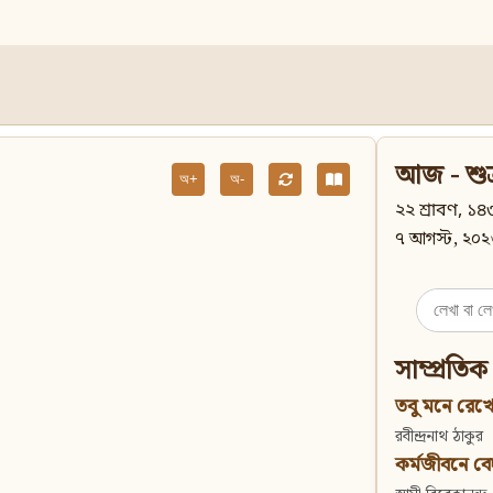
আজ - শুক
অ+
অ-
২২ শ্রাবণ, ১৪৩
৭ আগস্ট, ২০২
Search
for:
সাম্প্রতিক
তবু মনে রেখো
রবীন্দ্রনাথ ঠাকুর
কর্মজীবনে বেদান