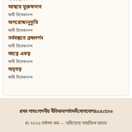
আত্মার মুক্তস্বভাব
স্বামী বিবেকানন্দ
অপরোক্ষানুভূতি
স্বামী বিবেকানন্দ
সর্ববস্তুতে ব্রহ্মদর্শন
স্বামী বিবেকানন্দ
বহুত্বে একত্ব
স্বামী বিবেকানন্দ
অমৃতত্ব
স্বামী বিবেকানন্দ
প্রথম পাতা
গোপনীয় নীতিমালা
শর্তাবলী
যোগাযোগ
ReActive
© ২০২৬
চর্যাপদ.কম
— সাহিত্যের সামাজিক মাধ্যম