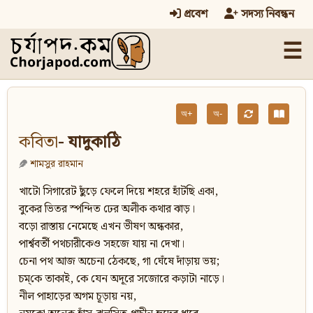
প্রবেশ
সদস্য নিবন্ধন
☰
অ+
অ-
কবিতা
- যাদুকাঠি
শামসুর রাহমান
খাটো সিগারেট ছুঁড়ে ফেলে দিয়ে শহরে হাঁটছি একা,
বুকের ভিতর স্পন্দিত ঢের অলীক কথার ঝাড়।
বড়ো রাস্তায় নেমেছে এখন ভীষণ অন্ধকার,
পার্শ্ববর্তী পথচারীকেও সহজে যায় না দেখা।
চেনা পথ আজ অচেনা ঠেকছে, গা ঘেঁষে দাঁড়ায় ভয়;
চম্‌কে তাকাই, কে যেন অদূরে সজোরে কড়াটা নাড়ে।
নীল পাহাড়ের অগম চূড়ায় নয়,