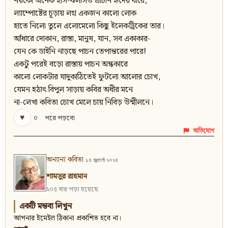
নয়কো অনেক হাঁস-ঝলসিত প্রাচীন হৃদের ধারে,
ল্যাম্পোষ্টের চূড়ায় লগ্ন একজন কালো লোক
হাতে নিলো তুলে এলোমেলো কিছু ইলেকট্রিকের তার।
আঁধারে দোকান, রাস্তা, মানুষ, যান, সব একাকার-
যেন কে ডাইনি নাড়ছে পাচন তেপান্তরের পারে!
একটু পরেই বড়ো রাস্তায় পাচন অন্ধকারে
কালো লোকটার যাদুকাঠিতেই ফুটলো আলোর চোখ,
যেমন হঠাৎ বিপুল সাড়ায় কবির অধীর মনে
না-লেখা কবিতা চোখ মেলে চায় নিবিড় উন্মীলনে।
♥
০
পরে পড়বো
অভিযোগ
অন্যান্য কবিতা
১৪ জুলাই ২০২৪
শামসুর রাহমান
২০৫ বার পড়া হয়েছে
একটি মন্তব্য লিখুন
আপনার ইমেইল ঠিকানা প্রকাশিত হবে না।