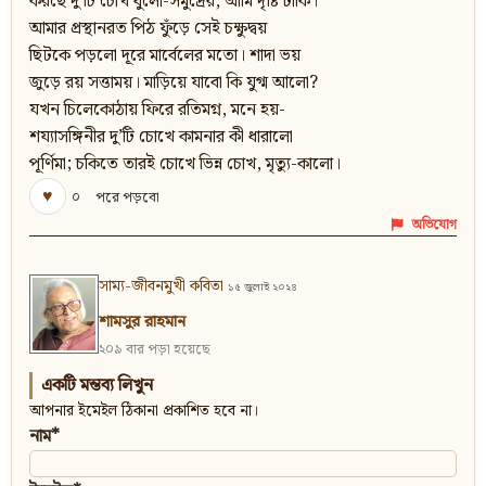
করছে দু’টি চোখ ধুলো-সমুদ্রের, আমি দৃষ্টি ঢাকি।
আমার প্রস্থানরত পিঠ ফুঁড়ে সেই চক্ষুদ্বয়
ছিটকে পড়লো দূরে মার্বেলের মতো। শাদা ভয়
জুড়ে রয় সত্তাময়। মাড়িয়ে যাবো কি যুগ্ম আলো?
যখন চিলেকোঠায় ফিরে রতিমগ্ন, মনে হয়-
শয্যাসঙ্গিনীর দু’টি চোখে কামনার কী ধারালো
পূর্ণিমা; চকিতে তারই চোখে ভিন্ন চোখ, মৃত্যু-কালো।
♥
০
পরে পড়বো
অভিযোগ
সাম্য-জীবনমুখী কবিতা
১৫ জুলাই ২০২৪
শামসুর রাহমান
২০৯ বার পড়া হয়েছে
একটি মন্তব্য লিখুন
আপনার ইমেইল ঠিকানা প্রকাশিত হবে না।
নাম*