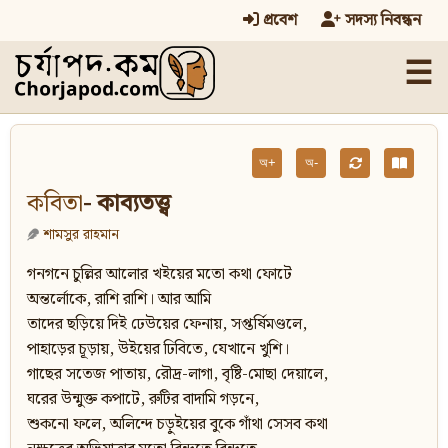
প্রবেশ
সদস্য নিবন্ধন
☰
অ+
অ-
কবিতা
- কাব্যতত্ত্ব
শামসুর রাহমান
গনগনে চুল্লির আলোর খইয়ের মতো কথা ফোটে
অন্তর্লোকে, রাশি রাশি। আর আমি
তাদের ছড়িয়ে দিই ঢেউয়ের ফেনায়, সপ্তর্ষিমণ্ডলে,
পাহাড়ের চূড়ায়, উইয়ের ঢিবিতে, যেখানে খুশি।
গাছের সতেজ পাতায়, রৌদ্র-লাগা, বৃষ্টি-মোছা দেয়ালে,
ঘরের উন্মুক্ত কপাটে, রুটির বাদামি গড়নে,
শুকনো ফলে, অলিন্দে চড়ুইয়ের বুকে গাঁথা সেসব কথা