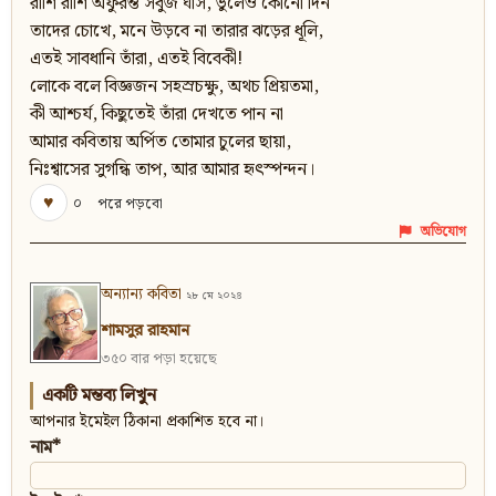
রাশি রাশি অফুরন্ত সবুজ ঘাস, ভুলেও কোনো দিন
তাদের চোখে, মনে উড়বে না তারার ঝড়ের ধূলি,
এতই সাবধানি তাঁরা, এতই বিবেকী!
লোকে বলে বিজ্ঞজন সহস্রচক্ষু, অথচ প্রিয়তমা,
কী আশ্চর্য, কিছুতেই তাঁরা দেখতে পান না
আমার কবিতায় অর্পিত তোমার চুলের ছায়া,
নিঃশ্বাসের সুগন্ধি তাপ, আর আমার হৃৎস্পন্দন।
♥
০
পরে পড়বো
অভিযোগ
অন্যান্য কবিতা
২৮ মে ২০২৪
শামসুর রাহমান
৩৫০ বার পড়া হয়েছে
একটি মন্তব্য লিখুন
আপনার ইমেইল ঠিকানা প্রকাশিত হবে না।
নাম*