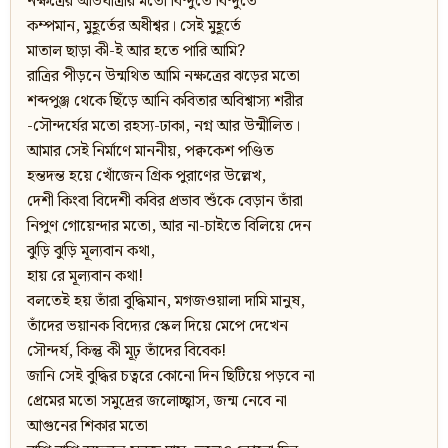
নক্ষত্রের অভিযাত্রার মতো বিন্দুতে বিন্দুতে
কম্পমান, মুহূর্তের অধীশ্বর। সেই মুহূর্তে
মাতাল ছাড়া কী-ই আর হতে পারি আমি?
রাত্রির পীড়নে উন্মথিত আমি নক্ষত্রের ঝড়ের মতো
শব্দপুঞ্জ থেকে ছিঁড়ে আনি কবিতার অবিশ্বাস্য শরীর
-সৌন্দর্যের মতো রহস্য-ঢাকা, নগ্ন আর উন্মীলিত।
আমার সেই নির্মাণে মাননীয়, পক্বকেশ পণ্ডিত
হন্তদন্ত হয়ে খোঁজেন গ্রিক পুরাণের উল্লেখ,
দেশী কিংবা বিদেশী কবির প্রভাব শুঁকে বেড়ান তাঁরা
নিপুণ গোয়েন্দার মতো, আর না-চাইতে বিলিয়ে দেন
ঝুড়ি ঝুড়ি মূল্যবান কথা,
হায় রে মূল্যবান কথা!
বলতেই হয় তাঁরা বুদ্ধিমান, মগজওয়ালা দামি মানুষ,
তাঁদের ভয়ানক বিদ্যের স্কেল দিয়ে মেপে দেখেন
সৌন্দর্য, কিন্তু কী মূঢ় তাঁদের বিবেক!
জানি সেই বুদ্ধির চত্বরে কোনো দিন ছিটিয়ে পড়বে না
প্রেমের মতো সমুদ্রের জলোচ্ছ্বাস, জন্ম নেবে না
আগুনের শিকার মতো