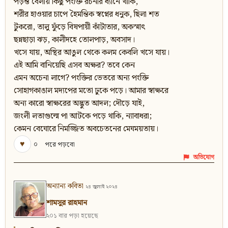
পড়ন্ত বেলায় কিছু পংক্তি রচনার ধ্যানে থাকি,
শরীর হাওয়ার চাপে হৈমন্তিক স্বপ্নের ধনুক, ছিলা শত
টুকরো, তালু ফুঁড়ে বিষপায়ী কাঁটাতার, অকস্মাৎ
ছন্নছাড়া ঝড়, কালীদহে তোলপাড়, অবসাদ।
খসে যায়, অস্থির আঙুল থেকে কলম কেবলি খসে যায়।
এই আমি বানিয়েছি এসব অক্ষর? তবে কেন
এমন অচেনা লাগে? পংক্তির ভেতরে অন্য পংক্তি
সোহাগকাঙাল মদ্যপের মতো ঢুকে পড়ে। আমার স্বাক্ষরে
অন্য কারো স্বাক্ষরের অদ্ভুত আদল; দৌড়ে যাই,
জংলী লতাগুল্মে পা আটকে পড়ে থাকি, ন্যাবাধরা;
কেমন বেঘোরে নিমজ্জিত অবচেতনের মেঘময়তায়।
♥
০
পরে পড়বো
অভিযোগ
অন্যান্য কবিতা
২৪ জুলাই ২০২৪
শামসুর রাহমান
২০১ বার পড়া হয়েছে