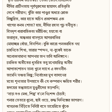
স্মৃতি এরকম জাতিস্বর? তেজী জ্যোৎস্নাবিচলিত
দীঘির প্রাচীনতায় পূর্বপুরুষের ছায়াবৎ প্রতিকৃতি
দেখে গরীয়ান; খুঁজি কার পাণ্ডুর অধরে শ্লোক
বিচ্ছুরিত, কার হাতে অচিন প্রকাশক্ষম এক
খাগের কলম শোভা? হায়, দীঘির রহস্য গূঢ় ঘনীভূত।
বিসদৃশ ধারাবাহিকতা মরীচিকা; হয়তো বা
জরাবৃত, অন্ধকার বাসগৃহে আগরবাতির
মোহাচ্ছন্ন ধোঁয়া, বিসর্পিল। বুঝি কারো পলকরহিত নগ্ন
চাহনিতে শিখা, তারার স্পন্দন, না-বুঝেই তাকে
অলোকসামান্য আপনার জন ভাবি আলিঙ্গনে।
চমকিত অতীতের ধূসরিত তবু মনোহারিত্ব অসীম
আপাতশোভন ডালা খুলে দ্যাখে এ বদনসীব-
জমেনি সঞ্চয় কিছু; নির্বোধের মুখ ব্যাদানের
মতো শূন্যতার উপহাসে কী-যে কম্পমান ক্ষয়িত শরীর।
হৃদয়ের তন্তুজালে মুণ্ডুহীদের তড়পানি;
‘সাড়া দও মেধা, শিল্প’ ব’লে নিঃশব্দ চেঁচাই;
গলার ভেতরে ধুলো, ছাই ওড়ে, রুদ্ধ ফিনিক্সের জাগরণ।
ঘাসঢাকা সিঁড়িতে নিবিষ্ট বসে ডায়েরিতে ঝুঁকে