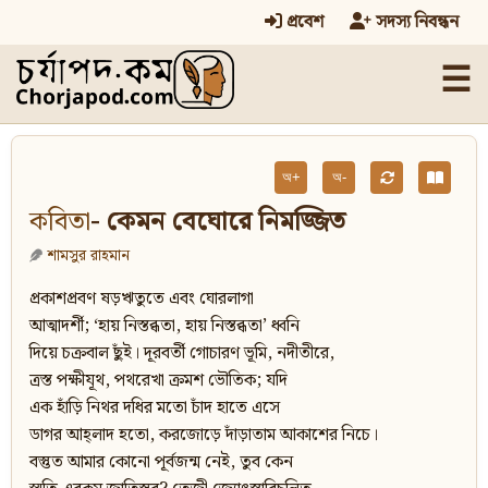
প্রবেশ
সদস্য নিবন্ধন
☰
অ+
অ-
কবিতা
- কেমন বেঘোরে নিমজ্জিত
শামসুর রাহমান
প্রকাশপ্রবণ ষড়ঋতুতে এবং ঘোরলাগা
আত্মাদর্শী; ‘হায় নিস্তব্ধতা, হায় নিস্তব্ধতা’ ধ্বনি
দিয়ে চক্রবাল ছুঁই। দূরবর্তী গোচারণ ভূমি, নদীতীরে,
ত্রস্ত পক্ষীযূথ, পথরেখা ক্রমশ ভৌতিক; যদি
এক হাঁড়ি নিথর দধির মতো চাঁদ হাতে এসে
ডাগর আহ্‌লাদ হতো, করজোড়ে দাঁড়াতাম আকাশের নিচে।
বস্তুত আমার কোনো পূর্বজন্ম নেই, তুব কেন