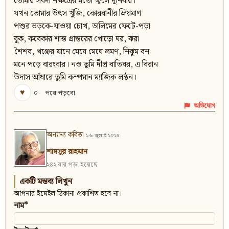
তোমার সর্বদা নক্ষত্রের মতো জ্বলে দুর্নিবার।
যখন তোমার উৎস খুঁজি, কোরবানীর ম্রিয়মাণ
পশুর ভড়কে-যাওয়া চোখ, ডালিমের ফেটে-পড়া
বুক, কবেকার শান্ত প্রান্তরের খোড়ো ঘর, ঝরা
শৈশব, খঞ্জের যানে মেঘে মেঘে ভ্রমণ, নিঝুম বন
মনে পড়ে বারংবার। নও তুমি দীপ্র বাতিঘর, এ বিরান
উদাস আঁধারে তুমি কম্পমান ম্যাজিক লন্ঠন।
♥
০
পরে পড়বো
অভিযোগ
অন্যান্য কবিতা
১৬ জুলাই ২০২৪
শামসুর রাহমান
২৪২ বার পড়া হয়েছে
একটি মন্তব্য লিখুন
আপনার ইমেইল ঠিকানা প্রকাশিত হবে না।
নাম*