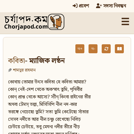
প্রবেশ
সদস্য নিবন্ধন
☰
অ+
অ-
কবিতা
- ম্যাজিক লন্ঠন
শামসুর রাহমান
কোথায় তোমার উৎস কবিতা হে কবিতা আমার?
কোন্‌ নেই-দেশ থেকে অকস্মাৎ তুমি, পৃথিবীর
কোন্‌ প্রান্ত থেকে আসো? স্যীন্‌ কিংবা রাইনের তীর
অথবা টেমস্‌ ভল্গা, মিসিসিপি নীল নদ-কার
তরঙ্গে নেচেছো তুমি? সত্য তুমি কেটেছো সাঁতার
সেসব নদীতে আর নীল চঞ্চু রেখেছো নিবিড়
ঢেউয়ে ঢেউয়ে, তবু মেঘনা নদীর তীরে নীড়