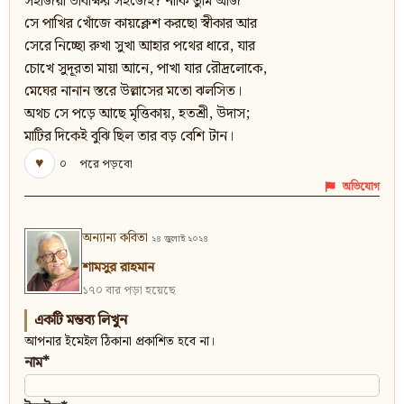
সহজিয়া ভাবাক্ষর সহজেই? নাকি তুমি আজ
সে পাখির খোঁজে কায়ক্লেশ করছো স্বীকার আর
সেরে নিচ্ছো রুখা সুখা আহার পথের ধারে, যার
চোখে সুদূরতা মায়া আনে, পাখা যার রৌদ্রলোকে,
মেঘের নানান স্তরে উল্লাসের মতো ঝলসিত।
অথচ সে পড়ে আছে মৃত্তিকায়, হতশ্রী, উদাস;
মাটির দিকেই বুঝি ছিল তার বড় বেশি টান।
♥
০
পরে পড়বো
অভিযোগ
অন্যান্য কবিতা
২৪ জুলাই ২০২৪
শামসুর রাহমান
১৭০ বার পড়া হয়েছে
একটি মন্তব্য লিখুন
আপনার ইমেইল ঠিকানা প্রকাশিত হবে না।
নাম*