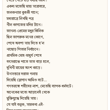
খেটে খেটে হাড় করছি কালি।
একদা মজেছি মায়া সরোবরে,
জলকন্যার কুহকী গানে;
মধ্যরাত্রে লিখছি পত্র
নীল কাগজের মদির টানে।
জানলা-প্রেমের মধুর ঝিলিক
ছিল জাগরুক মনের কোণে,
শেষে অবশ্য সায় দিতে হ’ল
নাছোড় পিতার নির্বাচনে।
প্রাথমিক মোহ-মাধুর্য শেষে
বৎসরান্তে পাতে ভাত বাড়া হলে,
দুখিনী মায়ের অংশ কাড়ে।
ঊনসত্তরে দরাজ গলায়
দিয়েছি স্লোগান আমিও বটে…
গণতরঙ্গে শহীদের লাশ, মেতেছি ব্যাপক ধর্মঘটে।
অনেকের মতো আড়ালেই থেকে
মুক্তিযুদ্ধে দিয়েছি সায়।
যে যাই বলুক, সারকথা এই-