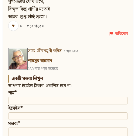
যুগসন্ধ্যায় যৌথ ভ্রমে,
বিস্মৃত কিছু প্রাণীর মতোই
আমরা লুপ্ত হচ্ছি ক্রমে।
♥
০
পরে পড়বো
অভিযোগ
সাম্য-জীবনমুখী কবিতা
৫ জুন ২০২৪
শামসুর রাহমান
২৭২ বার পড়া হয়েছে
একটি মন্তব্য লিখুন
আপনার ইমেইল ঠিকানা প্রকাশিত হবে না।
নাম*
ইমেইল*
মন্তব্য*