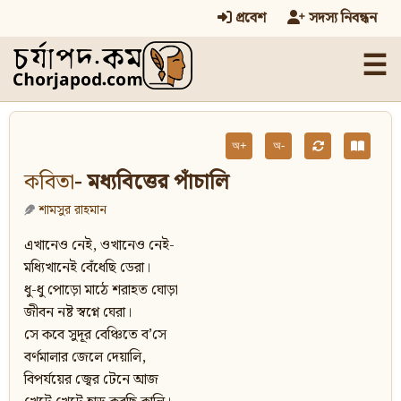
প্রবেশ
সদস্য নিবন্ধন
☰
অ+
অ-
কবিতা
- মধ্যবিত্তের পাঁচালি
শামসুর রাহমান
এখানেও নেই, ওখানেও নেই-
মধ্যিখানেই বেঁধেছি ডেরা।
ধু-ধু পোড়ো মাঠে শরাহত ঘোড়া
জীবন নষ্ট স্বপ্নে ঘেরা।
সে কবে সুদূর বেঞ্চিতে ব’সে
বর্ণমালার জেলে দেয়ালি,
বিপর্যয়ের জ্বের টেনে আজ