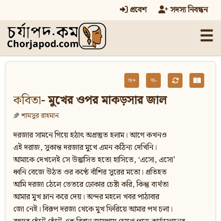
প্রবেশ
সদস্য নিবন্ধন
☰
অ+
অ-
কবিতা
- মুখের ওপর মাকড়সার জাল
শামসুর রাহমান
দরজার সামনে গিয়ে হঠাৎ অপ্রস্তুত হলাম। আগে কখনও
এই দরাজ, সুকান্ত দরজার মুখে এমন কঠিন্য দেখিনি।
আমাকে দেখলেই সে উদ্ভাসিত হতো হাসিতে, ‘এসো, এসো’
ধ্বনি বেজে উঠত ওর কণ্ঠে বাঁশির সুরের মতো। প্রতিহত
আমি দরজা ঠেলে ভেতরে ঢোকার চেষ্টা করি, কিন্তু ব্যর্থতা
আমার মুখ ম্লান করে দেয়। অন্দর মহলে খবর পাঠাবার
জো নেই। বিরূপ দরজা থেকে মুখ ফিরিয়ে আমার পথ চলা।