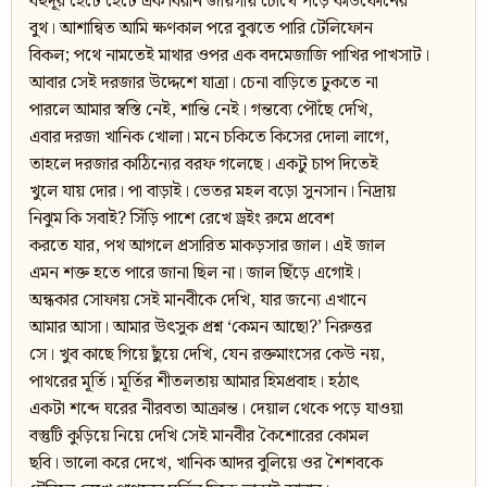
বহুদূর হেঁটে হেঁটে এক বিরান জায়গায় চোখে পড়ে কার্ডফোনের
বুথ। আশান্বিত আমি ক্ষণকাল পরে বুঝতে পারি টেলিফোন
বিকল; পথে নামতেই মাথার ওপর এক বদমেজাজি পাখির পাখসাট।
আবার সেই দরজার উদ্দেশে যাত্রা। চেনা বাড়িতে ঢুকতে না
পারলে আমার স্বস্তি নেই, শান্তি নেই। গন্তব্যে পৌঁছে দেখি,
এবার দরজা খানিক খোলা। মনে চকিতে কিসের দোলা লাগে,
তাহলে দরজার কাঠিন্যের বরফ গলেছে। একটু চাপ দিতেই
খুলে যায় দোর। পা বাড়াই। ভেতর মহল বড়ো সুনসান। নিদ্রায়
নিঝুম কি সবাই? সিঁড়ি পাশে রেখে ড্রইং রুমে প্রবেশ
করতে যার, পথ আগলে প্রসারিত মাকড়সার জাল। এই জাল
এমন শক্ত হতে পারে জানা ছিল না। জাল ছিঁড়ে এগোই।
অন্ধকার সোফায় সেই মানবীকে দেখি, যার জন্যে এখানে
আমার আসা। আমার উৎসুক প্রশ্ন ‘কেমন আছো?’ নিরুত্তর
সে। খুব কাছে গিয়ে ছুঁয়ে দেখি, যেন রক্তমাংসের কেউ নয়,
পাথরের মূর্তি। মূর্তির শীতলতায় আমার হিমপ্রবাহ। হঠাৎ
একটা শব্দে ঘরের নীরবতা আক্রান্ত। দেয়াল থেকে পড়ে যাওয়া
বস্তুটি কুড়িয়ে নিয়ে দেখি সেই মানবীর কৈশোরের কোমল
ছবি। ভালো করে দেখে, খানিক আদর বুলিয়ে ওর শৈশবকে