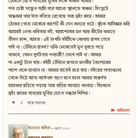
টেবিলে রেখে পাথরের মূর্তির দিকে তাকাই আবার।
শত চেষ্টা সত্ত্বেও আমি ঘরে আলো জ্বালতে অক্ষম। হিংসুটে
অন্ধকার তার দাঁত বসিয়ে রেখেছে সারা ড্রইং রুমে। আমার
ঠোকর খেয়ে মেঝেরে কার্পেট কী যেন কাৎরে ওঠে। ঝুঁকে আবিষ্কার করি
আমারই লেখা কবিতার বই, আরশোলার মল আর কীটের কামড়ে
ভীষণ জব্দ, আহত। এই জখমি বইটিকে কোথায় রাখব ভেবে
পাই না। টেবিলে রাখব? নাকি মেঝেতেই মুখ থুবড়ে পড়ে
থাকবে, যেমন দুর্ঘটনায় পথচারী? ভেবে পাই না। আমার
পা একটু টলে যায়। বইটি টেবিলে রাখলে মানবীর কৈশোরের
পাশে ওকে মানাবে না। আমার হাতেই রয়ে যায়। বইয়ের পাতাগুলো
থেকে উঠে আসা আর্তনাদ শুনে মনে হলো আমার অন্তর্গত
হাহাকার ছড়িয়ে পড়ছে সারা বাড়ির আনাচে কানাচে। বিকেলে
ড্রইং রুমের পাথরের মূর্তির চোখে সন্ধ্যার শিশির।
♥
০
পরে পড়বো
অভিযোগ
অন্যান্য কবিতা
৮ জুলাই ২০২৪