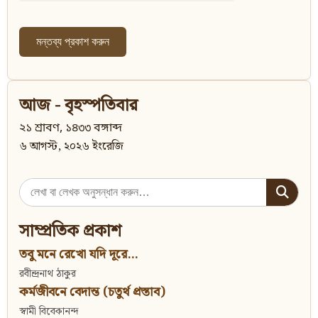
আজ - বৃহস্পতিবার
২১ শ্রাবণ, ১৪৩৩ বঙ্গাব্দ
৬ আগস্ট, ২০২৬ ইংরেজি
Search
for:
সাম্প্রতিক প্রকাশ
তবু মনে রেখো যদি দূরে...
রবীন্দ্রনাথ ঠাকুর
কর্মজীবনে বেদান্ত (চতুর্থ প্রস্তাব)
স্বামী বিবেকানন্দ