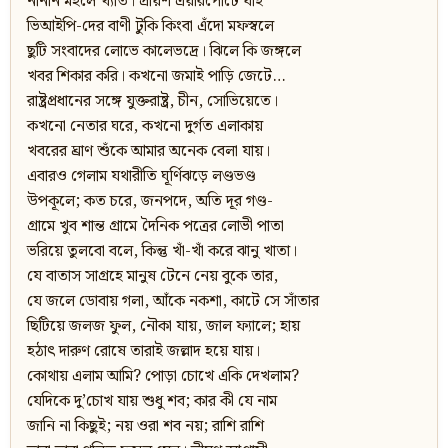
নানান মহলে খ্যাত। প্রায়শ এয়ারপোর্টে যাই
ভিআইপি-দের বাণী টুকি কিংবা এঁদো মফস্বলে
ছুটি সংবাদের লোভে কালেভদ্রে। ঝিলে কি জঙ্গলে
খবর শিকার করি। কখনো জমাই পাড়ি জেটে…
রাষ্ট্রপ্রধানের সঙ্গে যুক্তরাষ্ট্র, চীন, সোভিয়েতে।
কখনো নেতার ঘরে, কখনো দুর্গত এলাকায়
খবরের ঘ্রাণ শুঁকে আমার অনেক বেলা যায়।
এবারও গেলাম যথারীতি ঘূর্ণিঝড়ে লণ্ডভণ্ড
উপকূলে; কত চরে, জনপদে, অতি দূর গণ্ড-
গ্রামে খুব শান্ত গ্রামে দৈনিক পত্রের লোভী পাতা
ভরিয়ে তুলবো বলে, কিন্তু খাঁ-খাঁ করে ঝানু খাতা।
যে বাতাস সাগ্রহে মানুষ টেনে নেয় বুকে তার,
যে জলে ডোবায় গলা, আঁকে নকশা, কাটে সে সাঁতার
ছিটিয়ে জলজ ফুল, নৌকা যায়, জাল ফ্যালে; হায়
হঠাৎ দারুণ রোষে তারাই জল্লাদ হয়ে যায়।
কোথায় এলাম আমি? পোড়া চোখে একি দেখলাম?
যেদিকে দু’চোখ যায় শুধু শব; কার কী যে নাম
জানি না কিছুই; নয় ওরা শব নয়; রাশি রাশি