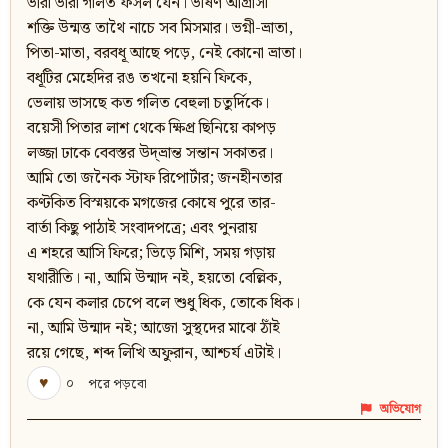
ভারা ভারা গলিত ফসল যেন। ভীষণ আগ্রাসী
শক্তি উন্মত্ত তাথৈ নাচে সব মিসমার। ভগ্নী-ভ্রাতা,
পিতা-মাতা, বরবধূ আছে পড়ে, নেই কোনো ভ্রাতা।
বধূটির মেহেদির রঙ তখনো হয়নি ফিকে,
ভেলায় ভাসছে কত গলিত বেহুলা চতুর্দিকে।
বয়েসী পিতার লাশ থেকে ক্ষিপ্র ছিনিয়ে কাপড়
লজ্জা ঢাকে বেবস্তর উদ্‌ভ্রান্ত সন্তান সকাতর।
আমি তো জনৈক স্টাফ রিপোর্টার; জনহীনতার
কণ্টকিত বিস্ময়কে মগজের কোষে পুরে তার-
বার্তা কিছু পাঠাই সংবাদপত্রে; এবং পুনরায়
এ শহরে আসি ফিরে; ভিড়ে মিশি, সময় গড়ায়
যথারীতি। না, আমি উন্মাদ নই, হয়তো বেল্লিক,
কে যেন কলার চেপে বলে শুধু ধিক, তোকে ধিক।
না, আমি উন্মাদ নই; আজো সুস্থদের মাঝে ঠাঁই
রয়ে গেছে, শব্দ লিখি অফুরান, আশ্চর্য এটাই।
♥
০
পরে পড়বো
অভিযোগ