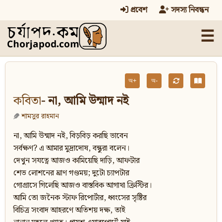
প্রবেশ
সদস্য নিবন্ধন
☰
অ+
অ-
কবিতা
- না, আমি উন্মাদ নই
শামসুর রাহমান
না, আমি উন্মাদ নই, বিড়বিড় করছি ভাবেন
সর্বক্ষণ? এ আমার মুদ্রাদোষ, বন্ধুরা বলেন।
দেখুন সযত্নে আজও কামিয়েছি দাড়ি, আফটার
শেভ লোশনের ঘ্রাণ গণ্ডময়; দুটো চ্যাপটার
গোগ্রাসে গিলেছি আজও বাস্তবিক আগাথা ক্রিস্টির।
আমি তো জনৈক স্টাফ রিপোর্টার, ধ্বংসের সৃষ্টির
বিচিত্র সংবাদ আহরণে অতিশয় দক্ষ, তাই