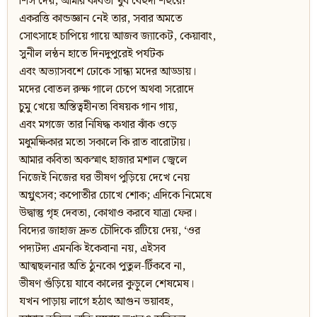
শিস দেয়; আমার কবিতা খুব বেহুদা শহুরে!
একরত্তি কান্ডজ্ঞান নেই তার, সবার অমতে
সোৎসাহে চাপিয়ে গায়ে আজব জ্যাকেট, কেয়াবাং,
সুনীল লন্ঠন হাতে দিনদুপুরেই পর্যটক
এবং অভ্যাসবশে ঢোকে সান্ধ্য মদের আড্ডায়।
মদের বোতল রুক্ষ গালে চেপে অথবা সরোদে
চুমু খেয়ে অস্তিত্বহীনতা বিষয়ক গান গায়,
এবং মগজে তার নিষিদ্ধ কথার ঝাঁক ওড়ে
মধুমক্ষিকার মতো সকালে কি রাত বারোটায়।
আমার কবিতা অকস্মাৎ হাজার মশাল জ্বেলে
নিজেই নিজের ঘর ভীষণ পুড়িয়ে দেখে নেয়
অগ্নুৎসব; কপোতীর চোখে শোক; এদিকে নিমেষে
উদ্বাস্তু গৃহ দেবতা, কোথাও করবে যাত্রা ফের।
বিদ্যের জাহাজ দ্রুত চৌদিকে রটিয়ে দেয়, ‘ওর
পদ্যটদ্য এমনকি ইকেবানা নয়, এইসব
আত্মছলনার অতি ঠুনকো পুতুল-টিঁকবে না,
ভীষণ গুঁড়িয়ে যাবে কালের কুড়ুলে শেষমেষ।
যখন পাড়ায় লাগে হঠাৎ আগুন ভয়াবহ,