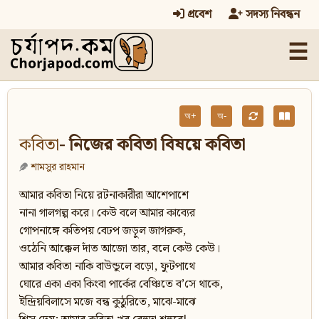
প্রবেশ
সদস্য নিবন্ধন
☰
অ+
অ-
কবিতা
- নিজের কবিতা বিষয়ে কবিতা
শামসুর রাহমান
আমার কবিতা নিয়ে রটনাকারীরা আশেপাশে
নানা গালগল্প করে। কেউ বলে আমার কাব্যের
গোপনাঙ্গে কতিপয় বেঢপ জড়ুল জাগরুক,
ওঠেনি আক্কেল দাঁত আজো তার, বলে কেউ কেউ।
আমার কবিতা নাকি বাউন্ডুলে বড়ো, ফুটপাথে
ঘোরে একা একা কিংবা পার্কের বেঞ্চিতে ব’সে থাকে,
ইন্দ্রিয়বিলাসে মজে বন্ধ কুঠুরিতে, মাঝে-মাঝে