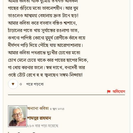
আমার কবিতা নাকি ঘুমোয় তখনও অবিকল
গাছের গুঁড়িয়ে মতো ভাবলেশহীন। আর ঘুম
ভাঙলেও আত্মমগ্ন বেহালায় দ্রুত টানে ছড়!
আমার কবিতা করে বসবাস বস্তিও শ্মশানে,
চাঁড়ালের পাতে খায় সূর্যাস্তের রঙলাগা ভাত,
কখনো পাপিষ্ঠ কোনো মুমূর্ষ রোগীকে কাঁধে বয়ে
দীর্ঘপথ পাড়ি দিয়ে পৌঁছে যায় আরোগ্যশালায়।
আমার কবিতা পথপ্রান্তে দুঃখীর চোখের মতো
চোখ মেলে চেয়ে থাকে কার পায়ের ছাপের দিকে,
গা ধোয় ঝরনার জলে। স্বপ্ন দ্যাখে, বনদেবী তার
ওষ্ঠে ঠোঁট রেখে হু হু জ্বলছেন সঙ্গম-লিপ্সায়!
♥
০
পরে পড়বো
অভিযোগ
অন্যান্য কবিতা
৫ জুন ২০২৪
শামসুর রাহমান
২৬৩ বার পড়া হয়েছে