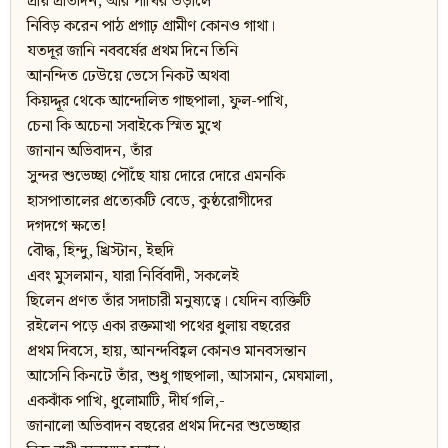
প্রায় প্রতিদিন, আর পাখির উড়ালে
নিবিড় করেন পাঠ প্রগাঢ় গ্রামীণ কোনও গাথা।
যতদূর জানি নববর্ষের প্রথম দিনে তিনি
আনন্দিত ঢেউয়ে ভেসে নিকট অথবা
কিয়দ্দূর থেকে আন্দোলিত গাছপালা, ফুল-পাখি,
চেনা কি অচেনা সবাইকে স্মিত মুখে
জানান অভিবাদন, তাঁর
সুন্দর শুভেচ্ছা পৌঁছে যায় দোরে দোরে এমনকি
হাসপাতালের প্রত্যেকটি বেডে, কুষ্ঠরোগীদের
দগদগে ক্ষতে!
বৌদ্ধ, হিন্দু, খ্রিস্টান, ইহুদি
এবং মুসলমান, যারা নির্বিবাদী, সকলেই
ছিলেন প্রণত তাঁর সদাচারী মনুষ্যত্বে। যেদিন ব্যক্তিটি
রইলেন পড়ে একা রক্তমাখা পথের ধুলায় বছরের
প্রথম দিবসে, হায়, আনন্দবিহ্বল কোনও মানবসন্তান
আসেনি কিনটে তাঁর, শুধু গাছপালা, আসমান, মেঘমালা,
একঝাঁক পাখি, ধুলোমাটি, দীর্ঘ গলি,-
জানালো অভিবাদন বছরের প্রথম দিনের শুভেচ্ছার