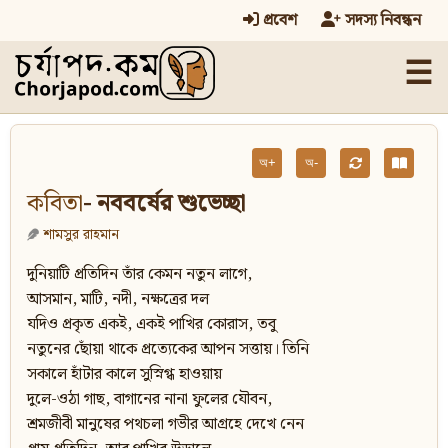
প্রবেশ
সদস্য নিবন্ধন
☰
অ+
অ-
কবিতা
- নববর্ষের শুভেচ্ছা
শামসুর রাহমান
দুনিয়াটি প্রতিদিন তাঁর কেমন নতুন লাগে,
আসমান, মাটি, নদী, নক্ষত্রের দল
যদিও প্রকৃত একই, একই পাখির কোরাস, তবু
নতুনের ছোঁয়া থাকে প্রত্যেকের আপন সত্তায়। তিনি
সকালে হাঁটার কালে সুস্নিগ্ধ হাওয়ায়
দুলে-ওঠা গাছ, বাগানের নানা ফুলের যৌবন,
শ্রমজীবী মানুষের পথচলা গভীর আগ্রহে দেখে নেন