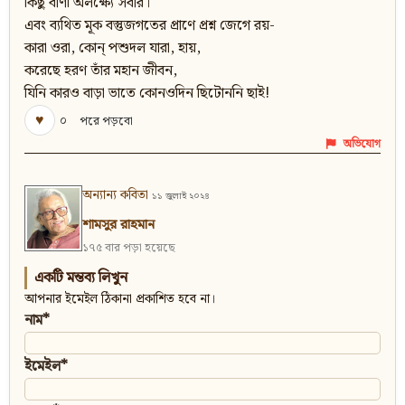
কিছু বাণী অলক্ষ্যে সবার।
এবং ব্যথিত মূক বস্তুজগতের প্রাণে প্রশ্ন জেগে রয়-
কারা ওরা, কোন্‌ পশুদল যারা, হায়,
করেছে হরণ তাঁর মহান জীবন,
যিনি কারও বাড়া ভাতে কোনওদিন ছিটোননি ছাই!
♥
০
পরে পড়বো
অভিযোগ
অন্যান্য কবিতা
১১ জুলাই ২০২৪
শামসুর রাহমান
১৭৫ বার পড়া হয়েছে
একটি মন্তব্য লিখুন
আপনার ইমেইল ঠিকানা প্রকাশিত হবে না।
নাম*
ইমেইল*