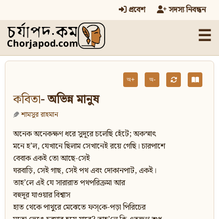
প্রবেশ
সদস্য নিবন্ধন
☰
অ+
অ-
কবিতা
- অভিন্ন মানুষ
শামসুর রাহমান
অনেক অনেকক্ষণ ধরে সুদূরে চলেছি হেঁটে; অকস্মাৎ
মনে হ’ল, যেখানে ছিলাম সেখানেই রয়ে গেছি। চারপাশে
বেবাক একই তো আছে-সেই
ঘরবাড়ি, সেই গাছ, সেই পথ এবং দোকানপাট, একই।
তাহ’লে এই যে সারারাত পথপরিক্রমা আর
বহুদূর যাওয়ার বিশ্বাস
হাত থেকে পাথুরে মেঝেতে ফস্‌কে-পড়া পিরিচের