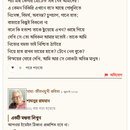
পচা মাছ কেনার মোটেও সাধ নেই আমাদের।
এ কেমন নিকিরি এখানে বসে আছে গোধূলিতে
নিঃসঙ্গ, বিমর্ষ, অবসন্ন? চুপচাপ, গালে হাত;
বাজারে কিছুই বিকলো না
বলে কি হতাশা তাকে ছুঁয়েছে এখন? কাছে গিয়ে
দেখি সে-তো অবিকল আমার মতোই। তাকে আমি
নিজের যমজ ভাই নিশ্চিত ঠাউরে
নিয়ে হাত রাখব ভায়ের হাতে? টেনে নেব বুকে?
বিস্ময়ের ঘোরে দেখি, আমি আর সে লোকটা অভিন্ন মানুষ।
♥
০
পরে পড়বো
অভিযোগ
সাম্য-জীবনমুখী কবিতা
৯ জুলাই ২০২৪
শামসুর রাহমান
২২১ বার পড়া হয়েছে
একটি মন্তব্য লিখুন
আপনার ইমেইল ঠিকানা প্রকাশিত হবে না।