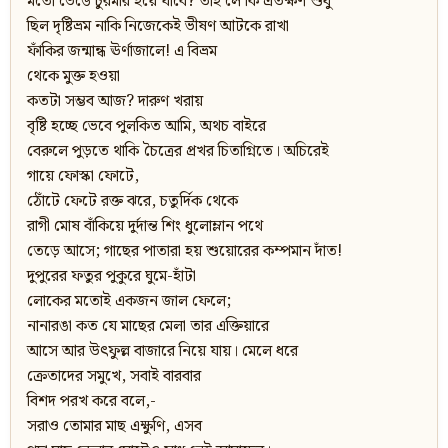
মতো ভেঙে চুরমার হয়ে যাবে? তাহ’লে কি এতক্ষণ শুধু
ছিল দৃষ্টিভ্রম নাকি নিজেকেই ভীষণ আটকে রাখা
ফাঁকির জন্মান্ধ ঊর্ণাজালে! এ বিভ্রম
থেকে মুক্ত হওয়া
কতটা সম্ভব আজ? দারুণ খরায়
বৃষ্টি হচ্ছে ভেবে পুলকিত আমি, অথচ বাইরে
বেরুলে পুড়তে থাকি চৈত্রের প্রখর চিতাগ্নিতে। অচিরেই
গায়ে ফোস্কা ফোটে,
ঠোঁটে ফেটে রক্ত ঝরে, চতুর্দিক থেকে
রাগী মোষ বাঁকিয়ে দুর্দান্ত শিং ধুলোম্লান পথে
তেড়ে আসে; গাছের পাতারা হয় শুয়োরের কম্পমান দাঁত!
দুপুরের ফতুর পুকুরে ঘুমে-হাঁটা
লোকের মতোই একজন জাল ফেলে;
নানারঙা কত যে মাছের মেলা তার এক্তিয়ারে
আসে আর উৎফুল্ল বাজারে নিয়ে যায়। মেলে ধরে
ক্রেতাদের সমুখে, সবাই বারবার
বিশদ পরখ করে বলে,-
সরাও তোমার মাছ এক্ষুণি, এসব