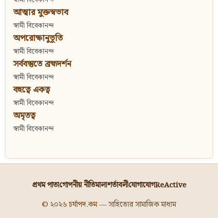
আত্মার মুক্তস্বভাব
স্বামী বিবেকানন্দ
অপরোক্ষানুভূতি
স্বামী বিবেকানন্দ
সর্ববস্তুতে ব্রহ্মদর্শন
স্বামী বিবেকানন্দ
বহুত্বে একত্ব
স্বামী বিবেকানন্দ
অমৃতত্ব
স্বামী বিবেকানন্দ
প্রথম পাতা
গোপনীয় নীতিমালা
শর্তাবলী
যোগাযোগ
ReActive
© ২০২৬
চর্যাপদ.কম
— সাহিত্যের সামাজিক মাধ্যম