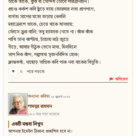
ডাকে তাকে, বুঝি বা সৌন্দর্য ডোবে পরিত্রানহীন।
প্রচণ্ড কর্কশ কবি ছুঁড়ে দ্যায় জোরদার লতা প্রাণপণে,
ব্যর্থতা সাপের মতো জড়ায় কেবলি
মহাক্রোশে তাকে, চেয়ে থাকে অসহায়;
ফোঁসে ক্রুর বালি; তবু হ্যাজাক নেভে না। ঝাঁক ঝাঁক
পাখি ডানা ঝাপ্টায়, চ্যাঁচায় মাঠ জুড়ে
উড়ে, আবার উঠুক ভেসে মাথা, হিলহিলে
সাপ দিক ঝাঁপ, গল্পগাথা সৃজনবিদিত হোক;
ক্লান্তকণ্ঠ, নাছোড় সাগ্নিক কবি পাক নব্য বাকের বিভূতি।
♥
০
পরে পড়বো
অভিযোগ
অন্যান্য কবিতা
২৪ জুলাই ২০২৪
শামসুর রাহমান
১৮৬ বার পড়া হয়েছে
একটি মন্তব্য লিখুন
আপনার ইমেইল ঠিকানা প্রকাশিত হবে না।