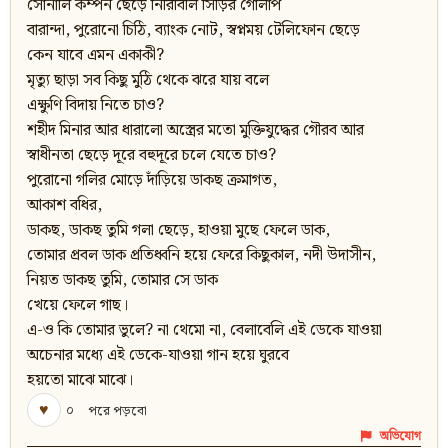
সোনালি কম্পন ছেড়ে নিরিবিলি সিঁড়ির গোলাপ
বারান্দা, পুরোনো চিঠি, ব্যাংক নোট, স্বপ্নময় টেলিফোন ছেড়ে
কেন যাবে এমন একাকী?
মৃত্যু ছাড়া সব কিছু মুঠি থেকে ঝরে যায় বলে
এক্ষুণি বিদায় নিতে চাও?
শহীদ মিনার আর ধারালো অস্ত্রের মতো মুক্তিযুদ্ধের গৌরব আর
স্বাধীনতা ছেড়ে দূরে বহুদূরে চলে যেতে চাও?
পুরোনো গলির মোড়ে দাঁড়িয়ে ডাকছ ক্রমাগত,
আকাশ বধির,
ডাকছ, ডাকছ তুমি গলা ছেড়ে, হাওয়া মুছে ফেলে ডাক,
তোমার প্রবল ডাক প্রতিধ্বনি হয়ে ফেরে কিছুকাল, নদী উদাসীন,
নিয়ত ডাকছ তুমি, তোমার সে ডাক
খেয়ে ফেলে গাছ।
এ-ও কি তোমার ভুলে? না থেমো না, বেলাবেলি এই ডেকে যাওয়া
অচেনার মধ্যে এই ডেকে-যাওয়া গান হয়ে ঘুরবে
হয়তো মাঝে মাঝে।
♥
০
পরে পড়বো
অভিযোগ