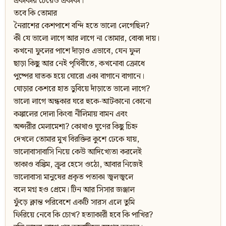
একাকীর চেয়েও একাকী।
তবে কি তোমার
নৈরাশের কেশপাশে বন্দি হতে ভালো লেগেছিল?
কী যে ভালো লাগে আর লাগে না তোমার, বোঝা দায়।
কখনো ফুলের পাশে দাঁড়াও এভাবে, যেন ফুল
ছাড়া কিছু আর নেই পৃথিবীতে, কখনোবা ক্রোধে
পুষ্পের ঘাতক হয়ে ঘোরো একা বাগানে বাগানে।
ঘোড়ার কেশরে হাত ডুবিয়ে দাঁড়াতে ভালো লাগে?
ভালো লাগে অন্ধকার ঘরে হুকে-আটকানো কোনো
কঙ্কালের দোলা কিংবা নীলিমায় বামন এবং
অপ্সরীর মেলামেশা? কোথাও ঘুণের কিছু চিহ্ন
দেখলে তোমার মুখ বিরক্তির কুশে ঢেকে যায়,
ভালোবাসাবাসি নিয়ে কেউ আদিখ্যেতা করলেই
তাকাও বঙ্কিম, ক্রূর হেসে ওঠো, আবার নিজেই
ভালোবাসা মানুষের প্রকৃত পতাকা জ্বলজ্বলে
বলে মগ্ন হও প্রেমে। টিন আর সিসার জঞ্জাল
ফুঁড়ে ক্লান্ত পরিবেশে একটি সারস এলে তুমি
ফিরিয়ে নেবে কি চোখ? হত্যাকারী হবে কি পাখির?