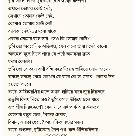
বুঝি ভালো লাগে খুব করোটিতে স্বপ্নের কম্পন।
এখানে তোমার কেউ নেই,
সেখানে তোমার কেউ নেই,
কোথাও তোমার কেউ নেই,
ব্যাপক ‘নেই’-এর মধ্যে যাকে
একান্ত তোমার বলে ভাব, সেও কি তোমার কেউ?
তুমি তো অবহেলিত অতিশয়, যেন বাংলা ভাষা। সেই কালো
অবহেলা মুছে নিতে পারে যে ওষ্ঠে অমাবস্যা দ্রুত
ঘনায় বেকলি।
তুমি তো বোতলে বাণী বন্দি করে দিয়েছ ভাসিয়ে লোনা জলে-
তরঙ্গে তরঙ্গে নেচে কোথায় যে যাবে কে তা জানে। কোনো দিন
হয়তো পড়বে
কারো আবিষ্কারপ্রিয় হাতে অথবা হারিয়ে যাবে দূরে চিরতরে।
এক্ষুণি বিদায় নিতে চাও? তুমি রুমাল উড়িয়ে চলে যাবে
এত শীঘ্র নিরুদ্দেশে? কেন যাবে এই পার্ক আর ঝলমলে
রেস্তোরাঁ বন্ধুর ডেরা, নিজস্ব চেয়ার,
বিমান, বলাকা ছেড়ে? অলৌকিক ঘণ্টার মতন
কারো কণ্ঠস্বর, বৃষ্টিভেজা নৈশ পথ, কত গীতিকবিতার