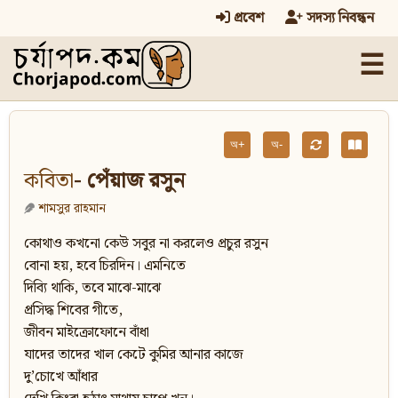
প্রবেশ
সদস্য নিবন্ধন
☰
অ+
অ-
কবিতা
- পেঁয়াজ রসুন
শামসুর রাহমান
কোথাও কখনো কেউ সবুর না করলেও প্রচুর রসুন
বোনা হয়, হবে চিরদিন। এমনিতে
দিব্যি থাকি, তবে মাঝে-মাঝে
প্রসিদ্ধ শিবের গীতে,
জীবন মাইক্রোফোনে বাঁধা
যাদের তাদের খাল কেটে কুমির আনার কাজে
দু’চোখে আঁধার