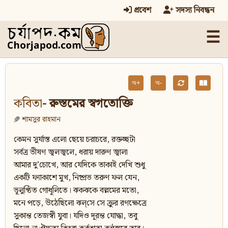
প্রবেশ
সদস্য নিবন্ধন
☰
অ+
অ-
কবিতা
- রুস্তমের স্বগতোক্তি
শামসুর রাহমান
কেমন সুর্যাস্ত এলো ছেয়ে চরাচরে, রক্তচ্ছটা
সর্বত্র ভীষণ জ্বলজ্বলে, ধরায় দারুণ জ্বালা
আমার দু’চোখে, আর যেদিকে তাকাই দেখি শুধু
একটি ফ্যাকাশে মুখ, নিষ্প্রভ তরুণ ফল যেন,
ভূলুণ্ঠিত গোধূলিতে। ঝকঝকে বল্লমের মতো,
মনে পড়ে, উঠেছিলো ঝল্‌সে সে ক্রুর রণক্ষেত্রে
সুকান্ত তেজস্বী যুবা। যদিও দূরন্ত যোদ্ধা, তবু