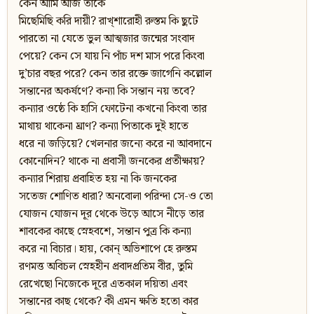
কেন আমি আজ তাকে
মিছেমিছি করি দায়ী? রাখ্‌শারোহী রুস্তম কি ছুটে
পারতো না যেতে ভুল আত্মজার জন্মের সংবাদ
পেয়ে? কেন সে যায় নি পাঁচ দশ মাস পরে কিংবা
দু’চার বছর পরে? কেন তার রক্তে জাগেনি কল্লোল
সন্তানের অকর্ষণে? কন্যা কি সন্তান নয় তবে?
কন্যার ওষ্ঠে কি হাসি ফোটেনা কখনো কিংবা তার
মাথায় থাকেনা ঘ্রাণ? কন্যা পিতাকে দুই হাতে
ধরে না জড়িয়ে? খেলনার জন্যে করে না আবদানে
কোনোদিন? থাকে না প্রবাসী জনকের প্রতীক্ষায়?
কন্যার শিরায় প্রবাহিত হয় না কি জনকের
সতেজ শোণিত ধারা? অনবোলা পরিন্দা সে-ও তো
যোজন যোজন দূর থেকে উড়ে আসে নীড়ে তার
শাবকের কাছে স্নেহবশে, সন্তান পুত্র কি কন্যা
করে না বিচার। হায়, কোন্‌ অভিশাপে হে রুস্তম
রণমত্ত অবিচল স্নেহহীন প্রবাদপ্রতিম বীর, তুমি
রেখেছো নিজেকে দূরে এতকাল দয়িতা এবং
সন্তানের কাছ থেকে? কী এমন ক্ষতি হতো কার