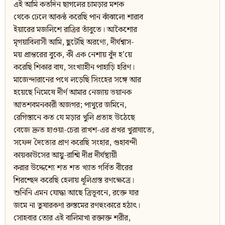
এই আমি কতদিন ছাগলের চামড়ার মশক
থেকে ঢেলে আকন্ঠ করেছি পান ঝাঁঝালো শারাব
ইয়ারের মজলিশে রাত্রির তাঁবুতে। আকৈশোর
মৃগয়াবিলাসী আমি, ছুটেছি অরণ্যে, দীর্ঘশ্বাস-
ময় প্রান্তরের বুকে, কী এক নেশায় বুঁদ হ’য়ে
করেছি শিকার বাঘ, সংখ্যাহীন পাহাড়ি হরিণ।
মাজেন্দারানের পথে লড়েছি সিংহের সঙ্গে আর
হয়েছে নিমেষে দীর্ণ আমার নেজায় ভয়ানক
আতশবমনকারী অজগর; পাথুরে জমিনে,
রেগিস্তানে কত যে মড়ার খুলি প্রত্যহ উঠেছে
বেজে দ্রুত হাওয়া-চেরা রাখশ-এর প্রখর খুরাঘাতে,
সফেদ দৈত্যের প্রাণ করেছি সংহার, গুহাবন্দী
কায়কাউসের আয়ু-রাশ্মি দীপ্র দীর্ঘস্থায়ী
করার উদ্দেশ্যে শত শত খ্যাত গর্বিত বীরের
শিরশ্ছেদ করেছি হেলায় ধূলিগ্রস্ত রণক্ষেত্রে।
শুনিনি এমন যোদ্ধা আছে ত্রিভূবনে, রক্তে যার
জমে না তুষারকণা রুস্তমের রণহুংকারে হঠাৎ।
সোহবার তোর এই বালিমাখা রক্তাক্ত শরীর,