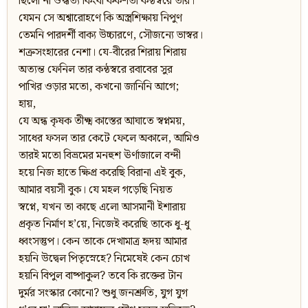
ছিলো না ঔদ্ধত্য কিংবা কর্কশতা কন্ঠস্বরে তার।
যেমন সে অশ্বারোহণে কি অস্ত্রশিক্ষায় নিপুণ
তেমনি পারদর্শী বাক্য উচ্চারণে, সৌজন্যে ভাস্বর।
শত্রুসংহারের নেশা। যে-বীরের শিরায় শিরায়
অত্যন্ত ফেনিল তার কন্ঠস্বরে রবাবের সুর
পাখির ওড়ার মতো, কখনো জানিনি আগে;
হায়,
যে অন্ধ কৃষক তীক্ষ্ম কাস্তের আঘাতে স্বপ্নময়,
সাধের ফসল তার কেটে ফেলে অকালে, আমিও
তারই মতো বিভ্রমের মনহুশ ঊর্ণাজালে বন্দী
হয়ে নিজ হাতে ক্ষিপ্র করেছি বিরানা এই বুক,
আমার বয়সী বুক। যে মহল গড়েছি নিয়ত
স্বপ্নে, যখন তা কাছে এলো আসমানী ইশারায়
প্রকৃত নির্মাণ হ’য়ে, নিজেই করেছি তাকে ধু-ধু
ধ্বংসস্তুপ। কেন তাকে দেখামাত্র হৃদয় আমার
হয়নি উদ্বেল পিতৃস্নেহে? নিমেষেই কেন চোখ
হয়নি বিপুল বাষ্পাকুল? তবে কি রক্তের টান
দুর্মর সংস্কার কোনো? শুধু জনশ্রুতি, যুগ যুগ