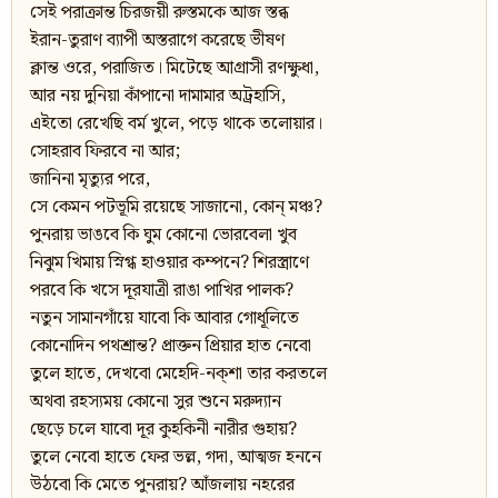
সেই পরাক্রান্ত চিরজয়ী রুস্তমকে আজ স্তব্ধ
ইরান-তুরাণ ব্যাপী অস্তরাগে করেছে ভীষণ
ক্লান্ত ওরে, পরাজিত। মিটেছে আগ্রাসী রণক্ষুধা,
আর নয় দুনিয়া কাঁপানো দামামার অট্রহাসি,
এইতো রেখেছি বর্ম খুলে, পড়ে থাকে তলোয়ার।
সোহরাব ফিরবে না আর;
জানিনা মৃত্যুর পরে,
সে কেমন পটভূমি রয়েছে সাজানো, কোন্‌ মঞ্চ?
পুনরায় ভাঙবে কি ঘুম কোনো ভোরবেলা খুব
নিঝুম খিমায় স্নিগ্ধ হাওয়ার কম্পনে? শিরস্ত্রাণে
পরবে কি খসে দূরযাত্রী রাঙা পাখির পালক?
নতুন সামানগাঁয়ে যাবো কি আবার গোধূলিতে
কোনোদিন পথশ্রান্ত? প্রাক্তন প্রিয়ার হাত নেবো
তুলে হাতে, দেখবো মেহেদি-নক্‌শা তার করতলে
অথবা রহস্যময় কোনো সুর শুনে মরুদ্যান
ছেড়ে চলে যাবো দূর কুহকিনী নারীর গুহায়?
তুলে নেবো হাতে ফের ভল্ল, গদা, আত্মজ হননে
উঠবো কি মেতে পুনরায়? আঁজলায় নহরের