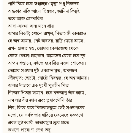
পানি নিয়ে হবো স্বপ্নাচ্ছন্ন? মৃত্যু শুধু নিরুত্তর
অন্ধকার নাকি আলো ভিন্নতর, জানিনা কিছুই।
তবে আজ জোনাকির
আসা-যাওয়া অন্য মানে প্রায়
আমার নিকট; শোনো রাখ্‌শ, নিত্যসঙ্গী কালশ্রান্ত
হে অশ্ব আমার, নেই অবসর, রাত্রি ছেয়ে আসে,
এখন প্রস্তুত হও, তোমার কেশরগুচ্ছ থেকে
ঝেড়ে ফেলো হাহাকার, আমাদের যেতে হবে দূর
আপন শস্তানে, বইতে হবে প্রিয় সওদা শোকের।
তোমার সওয়ার দুই-একজন মৃত, অন্যজন
জীবন্মৃত; ছোটো, ছোটো নিরন্তর, হে অশ্ব আমার।
আবার দাঁড়াবে এক দুঃখী পুত্রহীন পিতা
নিজের পিতার সামনে, হবে নতজানু তাঁর কাছে,
নাম যার বীর জাল এবং তুষারমৌলি তাঁর
শির; ফিরে যাবে নিজবাসভূমে সেই সওদাগরের
মতো, যে সর্বস্ব তার হারিয়ে ফেলেছে মরুপথে
প্রবল লুন্ঠনকারী তাতারস্যুর ক্রুর হাতে।
কখনো পাবো না দেখা তবু