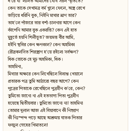
ধ’রে যা’ লালিত আমাদের যৌথ সরল স্মৃতিতে?
কেন তাকে দেখামত্র বর্ম খুলে ফেলে, অস্ত্র রেখে
জড়িয়ে ধরিনি বুক, নিইনি মাথার ঘ্রাণ তার?
তাহ’লে পাঁজরে তার বর্শা-চালনার আগে কেন
কাঁপেনি আমার বুক একরত্তি? কেন এই হাত
মুহূর্তে হয়নি শিলীভূত? জয়মত্ত বীর আমি,
হইনি স্থবির কেন ক্ষণকাল? কেন অহমিকা
রৌদ্রঝলসিত শিরস্ত্রাণ হ’য়ে রইলো সর্বক্ষণ?
ধিক তোকে হে মূঢ় অহমিকা, ধিক।
তাহমিনা,
মিথ্যার অক্ষরে কেন লিখেছিলে বিভ্রান্ত খেয়ালে
প্রতারক পত্র তুমি আঠারো বছর আগে? কেন
পুত্রের পিতাকে রেখেছিলে পুত্রহীন ক’রে, কেন?
তুমিতো জানো না এই হতভাগ্য পিতা পুত্রহীন
হয়েছে দ্বিতীয়বার। তুমিতো জানো না! তাহমিনা
তোমার দুলাল আজ এই বিয়াবানে কী নিষ্প্রাণ
কী নিঃস্পন্দ পড়ে আছে অশ্রুময় ঘাতক পিতার
ফজুল স্নেহের খিমাতলে!