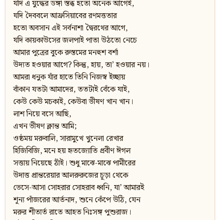
যদি এ যুদ্ধের ডঙ্গা স্তব্ধ হতো অনেক আগেই,
যদি দৈববলে আফ্রসিয়াবের রণমত্ততার
হতো অবসান এই সর্বনাশা দ্বৈরথের আগে,
যদি কায়কাউসের জলপাই পাতা উঠতো নেচে
আমার পুত্রের বুকে রুস্তমের মনহুশ বর্শা
উদ্যত হওয়ার আগে? কিন্তু, হায়, তা’ হওয়ার নয়।
আমরা ধনুক যাঁর হাতে তিনি নিজস্ব ইচ্ছায়
বাঁকান যতটা আমাদের, ততটাই বেঁকে যাই,
কেউ কেউ মচকাই, কেউবা ভীষণ খান খান।
লাশ নিয়ে বসে আছি,
এখন ভীষণ ক্লান্ত আমি;
ওষ্ঠময় মরুবালি, সারামুখে খুনেলা রেখার
হিজিবিজি, মনে হয় হৃতজ্যোতি প্রবীণ ঈগল
সত্তায় নিয়েছে ঠাঁই। শুধু মাঝে-মাঝে পামীরের
উদাত্ত প্রান্তরেয়ার আলরুরুজের চূড়া থেকে
ভেসে-আসা সোহরার সোহরাব ধ্বনি, যা’ আমারই
শূন্য পাঁজরের আর্তনাদ, শুনে কেঁপে উঠি, যেন
মরুর শীতার্ত রাতে আহত নিঃসঙ্গ পুশুরাজ।