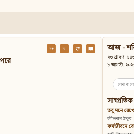
আজ - শন
অ+
অ-
২৩ শ্রাবণ, ১৪৩
র পরে
৮ আগস্ট, ২০২
Search
for:
সাম্প্রতিক
তবু মনে রেখো
রবীন্দ্রনাথ ঠাকুর
কর্মজীবনে বেদান