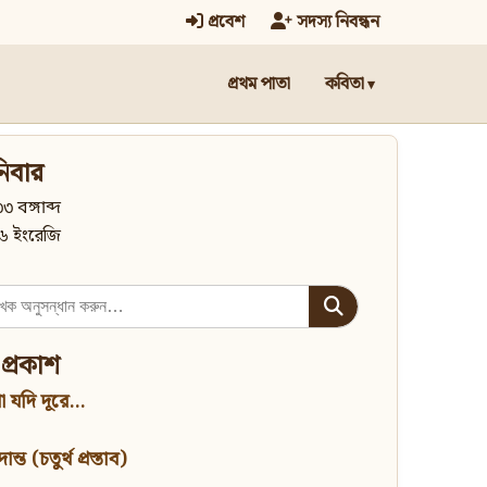
প্রবেশ
সদস্য নিবন্ধন
প্রথম পাতা
কবিতা
িবার
৩ বঙ্গাব্দ
৬ ইংরেজি
 প্রকাশ
 যদি দূরে...
্ত (চতুর্থ প্রস্তাব)