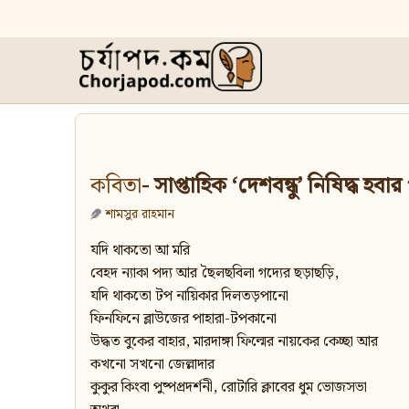
কবিতা
- সাপ্তাহিক ‘দেশবন্ধু’ নিষিদ্ধ হবা
শামসুর রাহমান
যদি থাকতো আ মরি
বেহদ ন্যাকা পদ্য আর ছৈলছবিলা গদ্যের ছড়াছড়ি,
যদি থাকতো টপ নায়িকার দিলতড়পানো
ফিনফিনে ব্লাউজের পাহারা-টপকানো
উদ্ধত বুকের বাহার, মারদাঙ্গা ফিল্মের নায়কের কেচ্ছা আর
কখনো সখনো জেল্লাদার
কুকুর কিংবা পুষ্পপ্রদর্শনী, রোটারি ক্লাবের ধুম ভোজসভা