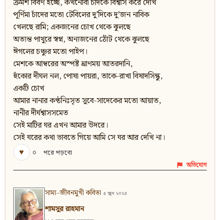
ক্রমশ বিবর্ণ হচ্ছে, কখনোবা চাঁদকে বিশ্বাস করে দেখি
পূর্ণিমা চাঁদের মতো টেবিলের দু’দিকে দু’জন নাবিক
খেলছে রামি; একজনের চোখ থেকে ঝুলছে
অত্যন্ত পাথুরে স্বপ্ন, অন্যজনের ঠোঁট থেকে ঝুলছে
ঈগলের চঞ্চুর মতো পাইপ।
মেশকে আম্বরের অস্পষ্ট ঘ্রাণময় আতরদানি,
হুঁকোর দীঘল নল, পোষা পায়রা, তাকে-রাখা বিষাদসিন্ধু,
একটি চোখ
আমার নানার কণ্ঠনিঃসৃত সুবে-সাদেকের মতো আয়াত,
নানীর দীর্ঘশ্বাসসমেত
সেই মাটির ঘর এখন আমার উদরে।
সেই ঘরের কথা ভাবতে গিয়ে আমি সে ঘর আর দেখি না।
♥
০
পরে পড়বো
অভিযোগ
সাম্য-জীবনমুখী কবিতা
৫ জুন ২০২৪
শামসুর রাহমান