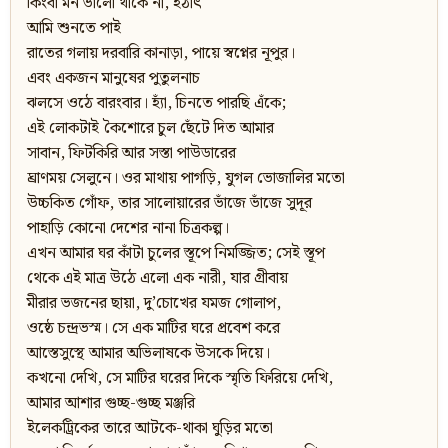
কিংবা মন ভালো থাকে না, হঠাৎ
আমি শুনতে পাই
রাতের গলায় দরবারি কানাড়া, পায়ে স্বপ্নের নূপুর।
এবং একজন মানুষের পুতুলনাচ
ঝলসে ওঠে বারংবার। হ্যাঁ, চিনতে পারছি এঁকে;
এই লোকটাই কৈশোরে চুল ছেঁটে দিত আমার
সাবান, ফিটকিরি আর সস্তা পাউডারের
ঘ্রাণময় সেলুনে। ওর মাথায় পাগড়ি, যুগল ভোজালির মতো
উচ্চকিত গোঁফ, তার সালোয়ারের ভাঁজে ভাঁজে সুদূর
পাহাড়ি কোনো দেশের নানা চিত্রকল্প।
এখন আমার ঘর কাঁটা চুলের স্তূপে নিমজ্জিত; সেই স্তূপ
থেকে এই মাত্র উঠে এলো এক নারী, যার গ্রীবায়
মীরার ভজনের ছায়া, দু’চোখের যমজ গোলাপ,
ওষ্ঠে চন্দ্রভস্ম। সে এক মাটির ঘরে প্রবেশ করে
আস্তেসুস্থে আমার অভিলাষকে উসকে দিয়ে।
কখনো দেখি, সে মাটির ঘরের দিকে স্মৃতি ফিরিয়ে দেখি,
আমার আশার গুচ্ছ-গুচ্ছ মঞ্জরি
ইলেকট্রিকের তারে আটকে-থাকা ঘুড়ির মতো