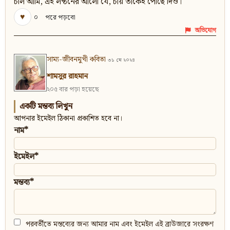
চলি আমি, এই লণ্ঠনের আলো যে, চায় তাকেই পৌছে দিও।
♥
০
পরে পড়বো
অভিযোগ
সাম্য-জীবনমুখী কবিতা
৩১ মে ২০২৪
শামসুর রাহমান
২০৫ বার পড়া হয়েছে
একটি মন্তব্য লিখুন
আপনার ইমেইল ঠিকানা প্রকাশিত হবে না।
নাম*
ইমেইল*
মন্তব্য*
পরবর্তীতে মন্তব্যের জন্য আমার নাম এবং ইমেইল এই ব্রাউজারে সংরক্ষণ