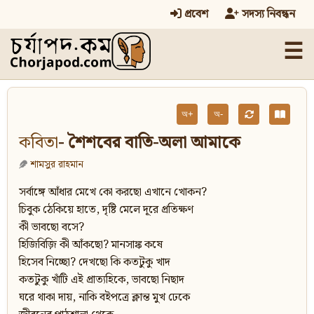
প্রবেশ
সদস্য নিবন্ধন
☰
অ+
অ-
কবিতা
- শৈশবের বাতি-অলা আমাকে
শামসুর রাহমান
সর্বাঙ্গে আঁধার মেখে কো করছো এখানে খোকন?
চিবুক ঠেকিয়ে হাতে, দৃষ্টি মেলে দূরে প্রতিক্ষণ
কী ভাবছো বসে?
হিজিবিজ়ি কী আঁকছো? মানসাঙ্ক কষে
হিসেব নিচ্ছো? দেখছো কি কতটুকু খাদ
কতটুকু খাঁটি এই প্রাত্যহিকে, ভাবছো নিছাদ
ঘরে থাকা দায়, নাকি বইপত্রে ক্লান্ত মুখ ঢেকে