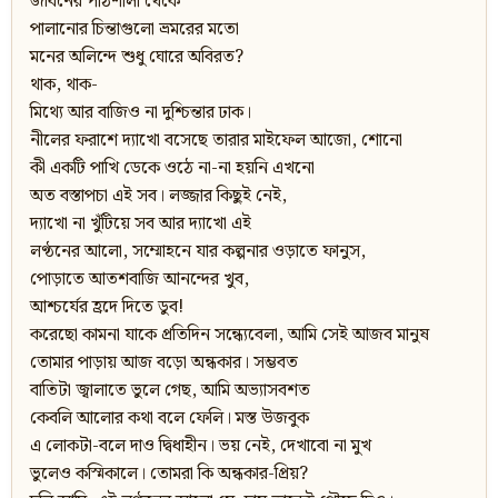
জীবনের পাঠশালা থেকে
পালানোর চিন্তাগুলো ভ্রমরের মতো
মনের অলিন্দে শুধু ঘোরে অবিরত?
থাক, থাক-
মিথ্যে আর বাজিও না দুশ্চিন্তার ঢাক।
নীলের ফরাশে দ্যাখো বসেছে তারার মাইফেল আজো, শোনো
কী একটি পাখি ডেকে ওঠে না-না হয়নি এখনো
অত বস্তাপচা এই সব। লজ্জার কিছুই নেই,
দ্যাখো না খুঁটিয়ে সব আর দ্যাখো এই
লণ্ঠনের আলো, সম্মোহনে যার কল্পনার ওড়াতে ফানুস,
পোড়াতে আতশবাজি আনন্দের খুব,
আশ্চর্যের হ্রদে দিতে ডুব!
করেছো কামনা যাকে প্রতিদিন সন্ধ্যেবেলা, আমি সেই আজব মানুষ
তোমার পাড়ায় আজ বড়ো অন্ধকার। সম্ভবত
বাতিটা জ্বালাতে ভুলে গেছ, আমি অভ্যাসবশত
কেবলি আলোর কথা বলে ফেলি। মস্ত উজবুক
এ লোকটা-বলে দাও দ্বিধাহীন। ভয় নেই, দেখাবো না মুখ
ভুলেও কস্মিকালে। তোমরা কি অন্ধকার-প্রিয়?