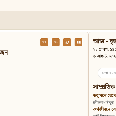
আজ - বৃহ
অ+
অ-
২১ শ্রাবণ, ১৪৩
কজন
৬ আগস্ট, ২০২
Search
for:
সাম্প্রতিক
তবু মনে রেখো
রবীন্দ্রনাথ ঠাকুর
কর্মজীবনে বেদান