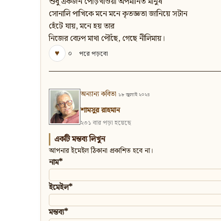
শুধু একজন পোড়খাওয়া অপমানিত মানুষ
সোনালি পাখিকে মনে মনে কৃতজ্ঞতা জানিয়ে সটান
হেঁটে যায়, মনে হয় তার
নিজের বেঢপ মাথা পৌঁছে, গেছে নীলিমায়।
♥
০
পরে পড়বো
অন্যান্য কবিতা
১৮ জুলাই ২০২৪
শামসুর রাহমান
২৩১ বার পড়া হয়েছে
একটি মন্তব্য লিখুন
আপনার ইমেইল ঠিকানা প্রকাশিত হবে না।
নাম*
ইমেইল*
মন্তব্য*