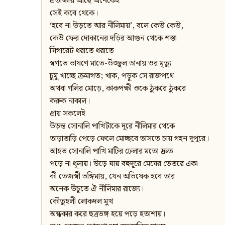
প্রতীক্ষায় আছে অনেকেই
সেই কবে থেকে।
‘হবে না উড়তে আর নীলিমায়’, বলে কেউ কেউ,
কেউ ফের দোকানের দড়ির আগুন থেকে শস্তা
সিগারেট ধরাতে ধরাতে
স্বগতে ভাষণে মাতে-উজ্জ্বল ডানায় ওর মৃত্যু
চুমু খাচ্ছে ক্রমাগত; খাক, পড়ুক সে রাজপথে
অথবা গলির মোড়ে, কাকপক্ষী ওকে ঠুকরে ঠুকরে
করুক নাকাল।
প্রায় সকলেই
উড়ন্ত সোনালি পাখিটাকে দূরে নীলিমার থেকে
তাড়াতাড়ি পেড়ে ফেলে মোচ্ছবে ভাসতে চায় গহন দুপুরে।
আহত সোনালি পাখি মাটির ঢেলার মতো দ্রুত
পড়ে না ধূলায়। উড়ে যায় বহুদূরে মেঘের ভেতরে একা
কী তেজস্বী ভঙ্গিমায়, যেন অভিষেক হবে তার
অনেক উঁচুতে ঐ নীলিমার রাজ্যে।
কৌতুহলী লোকদল মুখ
অন্ধকার করে ছত্রভঙ্গ হয়ে পড়ে হতাশায়।