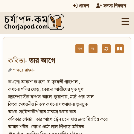
প্রবেশ
সদস্য নিবন্ধন
☰
অ+
অ-
কবিতা
- তার আগে
শামসুর রাহমান
কখনো আকাশ কখনো-বা দূরবর্তী গাছপালা,
কখনো গলির মোড়, কোনো আত্মীয়ের মৃত মুখ
ল্যাম্পোস্টের ঝাপসা আলো কুয়াশায়, মর্চে-পড়া তালা
কিংবা মেথরনীর নিতস্ব কখনো যৎসামান্য ভুলচুক
অথবা সংঙ্গিনাকীর্ণ রাত মানসে ঝরায় কত
কবিতার ফোঁটা। তার আগে ট্রেন চলে যায় দ্রুত ছিন্নভিন্ন করে
আমার শরীর; চোখে ওঠে লাল পিঁপড়ে অবিরত