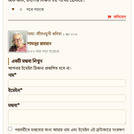
ঝাঁক ঝাঁক, হৃৎপিণ্ড বিক্ষত হয় পাখির ঠোকরে।
♥
০
পরে পড়বো
অভিযোগ
সাম্য-জীবনমুখী কবিতা
১ জুন ২০২৪
শামসুর রাহমান
৩৩৭ বার পড়া হয়েছে
একটি মন্তব্য লিখুন
আপনার ইমেইল ঠিকানা প্রকাশিত হবে না।
নাম*
ইমেইল*
মন্তব্য*
পরবর্তীতে মন্তব্যের জন্য আমার নাম এবং ইমেইল এই ব্রাউজারে সংরক্ষণ