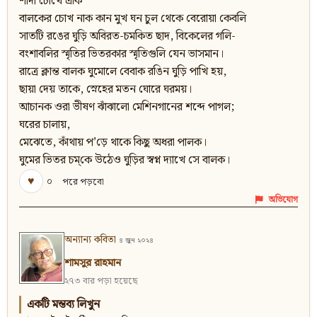
শাদা চোখে একি
বালকের চোখ নাক কান মুখ ঘন চুল থেকে বেরোয়া কেবলি
সাতটি রঙের ঘুড়ি অবিরত-চমকিত ছাদ, বিকেলের গলি-
বংশাবলির স্মৃতির ভিতরকার স্মৃতিগুলি যেন ভাসমান।
রাত্রে ক্লান্ত বালক ঘুমোলে বেবাক রঙিন ঘুড়ি পাখি হয়,
ছায়া দেয় তাকে, স্নেহের মতন ঘোরে ঘরময়।
আচানক ওরা ভীষণ ঝাঁঝালো মেশিনগানের শব্দে পাগল;
ঘরের চালায়,
মেঝেতে, কাঁথায় প’ড়ে থাকে কিছু অধরা পালক।
ঘুমের ভিতর চম্‌কে উঠেও ঘুড়ির স্বপ্ন দ্যাখে সে বালক।
♥
০
পরে পড়বো
অভিযোগ
অন্যান্য কবিতা
৪ জুন ২০২৪
শামসুর রাহমান
২৭৩ বার পড়া হয়েছে
একটি মন্তব্য লিখুন