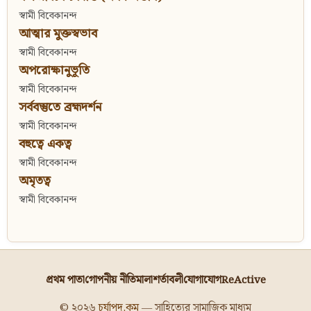
স্বামী বিবেকানন্দ
আত্মার মুক্তস্বভাব
স্বামী বিবেকানন্দ
অপরোক্ষানুভূতি
স্বামী বিবেকানন্দ
সর্ববস্তুতে ব্রহ্মদর্শন
স্বামী বিবেকানন্দ
বহুত্বে একত্ব
স্বামী বিবেকানন্দ
অমৃতত্ব
স্বামী বিবেকানন্দ
প্রথম পাতা
গোপনীয় নীতিমালা
শর্তাবলী
যোগাযোগ
ReActive
© ২০২৬
চর্যাপদ.কম
— সাহিত্যের সামাজিক মাধ্যম