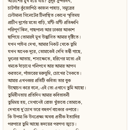
আটাশের মুখ হয়ে যায়? সুদূর সুন্দরবন,
চাটগাঁর কুঁজোপিঠ কাজল পাহাড়, সমুদ্রের
ঢেউমালা সিলেটের টিলাস্থিত কোনো স্মৃতিময়
প্রাচীন দুর্গের মতো বাড়ি, মন্টি-মন্টি প্রতিধ্বনি
পরিপূর্ণ ঝিল, গাছপালা আর ঢাকার আকাশ
ছাপিয়ে তোমারই মুখ উদ্ভাসিত আমার দৃষ্টিতে।
যখন পাইনা দেখা, আমার নিকট থেকে তুমি
যখন অনেক দূরে, তোমাকেই দেখি তন্বী গাছে,
ফুলের আভায়, শস্যক্ষেতে, হরিণের মতো এই
থমকে দাঁড়ানো গলিপথে আর আমার আপন
করতলে, পাঁজরের মরুভূমি, চোখের সৈকতে।
আমার এখনকার প্রতিটি কবিতা তার বুক
উন্মোচন করে বলে,-এই তো এখানে তুমি আছো।
তুমিহীনতায় প্রতিদিন আমার কবিতাবলী
তুমিময় হয়, সেখানেই রোজ খুঁজবো তোমাকে,
দেখবো দু’চোখ ভরে বহুবর্ণ বাক্যের ওপারে।
কি উপমা কি উৎপ্রেক্ষা অথবা প্রতীক ইত্যাদির
পরপারে তুমি আছো হৃদয়ের পরগণা জুড়ে।