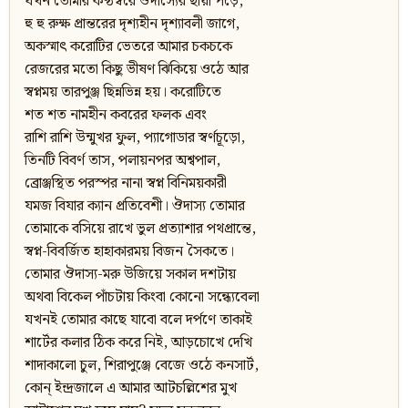
যখন তোমার কণ্ঠস্বরে ঔদাস্যের ছায়া পড়ে,
হু হু রুক্ষ প্রান্তরের দৃশ্যহীন দৃশ্যাবলী জাগে,
অকস্মাৎ করোটির ভেতরে আমার চকচকে
রেজরের মতো কিছু ভীষণ ঝিকিয়ে ওঠে আর
স্বপ্নময় তারপুঞ্জ ছিন্নভিন্ন হয়। করোটিতে
শত শত নামহীন কবরের ফলক এবং
রাশি রাশি উন্মুখর ফুল, প্যাগোডার স্বর্ণচূড়ো,
তিনটি বিবর্ণ তাস, পলায়নপর অশ্বপাল,
ব্রোঞ্জস্থিত পরস্পর নানা স্বপ্ন বিনিময়কারী
যমজ বিযার ক্যান প্রতিবেশী। ঔদাস্য তোমার
তোমাকে বসিয়ে রাখে ভুল প্রত্যাশার পথপ্রান্তে,
স্বপ্ন-বিবর্জিত হাহাকারময় বিজন সৈকতে।
তোমার ঔদাস্য-মরু উজিয়ে সকাল দশটায়
অথবা বিকেল পাঁচটায় কিংবা কোনো সন্ধ্যেবেলা
যখনই তোমার কাছে যাবো বলে দর্পণে তাকাই
শার্টের কলার ঠিক করে নিই, আড়চোখে দেখি
শাদাকালো চুল, শিরাপুঞ্জে বেজে ওঠে কনসার্ট,
কোন্‌ ইন্দ্রজালে এ আমার আটচল্লিশের মুখ