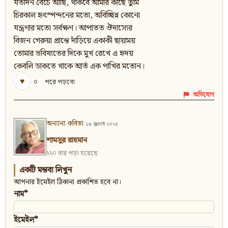
যতদিন বেঁচে আছি, থাকবে আমার কাছে তুমি
চিরকাল হৃৎস্পন্দনের মতো, অবিচ্ছিন্ন কোনো
যন্ত্রণার মতো সর্বক্ষণ। আপাতত ঔদাস্যের
বিজন গেরুয়া প্রান্তে দাঁড়িয়ে একাকী ছায়াময়
তোমার ভবিষ্যতের দিকে মুখ রেখে এ হৃদয়
কেবলি ডাকতে থাকে আর্ত এক পাখির মতোন।
♥
০
পরে পড়বো
অভিযোগ
অন্যান্য কবিতা
১৮ জুলাই ২০২৪
শামসুর রাহমান
২২০ বার পড়া হয়েছে
একটি মন্তব্য লিখুন
আপনার ইমেইল ঠিকানা প্রকাশিত হবে না।
নাম*
ইমেইল*