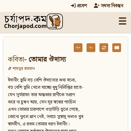
প্রবেশ
সদস্য নিবন্ধন
☰
অ+
অ-
কবিতা
- তোমার ঔদাস্য
শামসুর রাহমান
ইদানীং তুমি বড় বেশি ঔদাস্যের কথা বলো,
বড় বেশি তুমি খেলে যাচ্ছো ধুধু নির্লিপ্তির হাতে-
যেন সূর্যরাজা তার অন্ধকার রাণীকে সপ্রাণ
করে না চুম্বন আর, যেন দূর স্বপ্নের গাংচিল
এখন তোমার চারপাশে ওড়াউড়ি ভুলে গেছে,
কোনো ফুলে ঘ্রাণ নেই, সবচে সুস্বাদু ফলও খুব
স্বাদহীন, এ রকম তোমার ধরন ইদানীং।