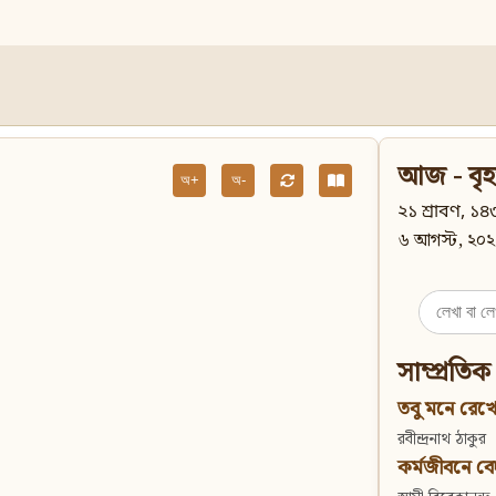
আজ - বৃহ
অ+
অ-
২১ শ্রাবণ, ১৪৩
৬ আগস্ট, ২০২
Search
for:
সাম্প্রতিক
তবু মনে রেখো
রবীন্দ্রনাথ ঠাকুর
কর্মজীবনে বেদান