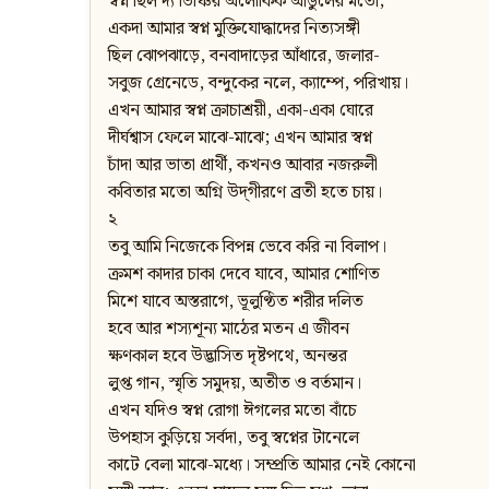
স্বপ্ন ছিল দ্য ভিঞ্চির অলৌকিক আঙুলের মতো;
একদা আমার স্বপ্ন মুক্তিযোদ্ধাদের নিত্যসঙ্গী
ছিল ঝোপঝাড়ে, বনবাদাড়ের আঁধারে, জলার-
সবুজ গ্রেনেডে, বন্দুকের নলে, ক্যাম্পে, পরিখায়।
এখন আমার স্বপ্ন ক্রাচাশ্রয়ী, একা-একা ঘোরে
দীর্ঘশ্বাস ফেলে মাঝে-মাঝে; এখন আমার স্বপ্ন
চাঁদা আর ভাতা প্রার্থী, কখনও আবার নজরুলী
কবিতার মতো অগ্নি উদ্‌গীরণে ব্রতী হতে চায়।
২
তবু আমি নিজেকে বিপন্ন ভেবে করি না বিলাপ।
ক্রমশ কাদার চাকা দেবে যাবে, আমার শোণিত
মিশে যাবে অস্তরাগে, ভূলুণ্ঠিত শরীর দলিত
হবে আর শস্যশূন্য মাঠের মতন এ জীবন
ক্ষণকাল হবে উদ্ভাসিত দৃষ্টপথে, অনন্তর
লুপ্ত গান, স্মৃতি সমুদয়, অতীত ও বর্তমান।
এখন যদিও স্বপ্ন রোগা ঈগলের মতো বাঁচে
উপহাস কুড়িয়ে সর্বদা, তবু স্বপ্নের টানেলে
কাটে বেলা মাঝে-মধ্যে। সম্প্রতি আমার নেই কোনো